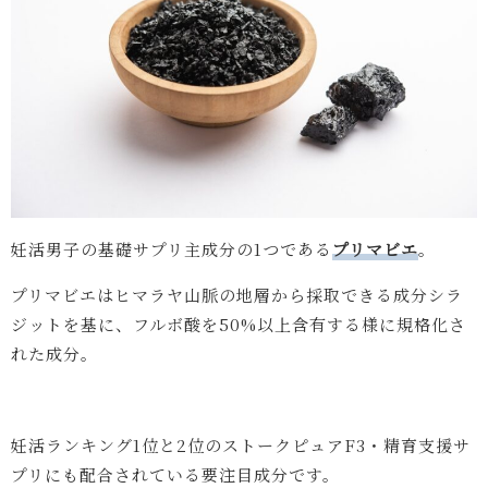
妊活男子の基礎サプリ主成分の1つである
プリマビエ
。
プリマビエはヒマラヤ山脈の地層から採取できる成分シラ
ジットを基に、フルボ酸を50%以上含有する様に規格化さ
れた成分。
妊活ランキング1位と2位のストークピュアF3・精育支援サ
プリにも配合されている要注目成分です。