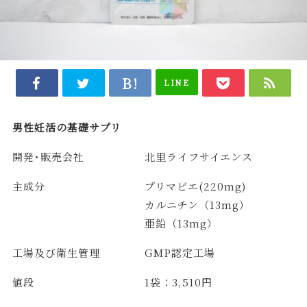
LINE
男性妊活の基礎サプリ
開発･販売会社
北里ライフサイエンス
主成分
プリマビエ(220mg)
カルニチン（13mg）
亜鉛（13mg）
工場及び衛生管理
GMP認定工場
値段
1袋：3,510円